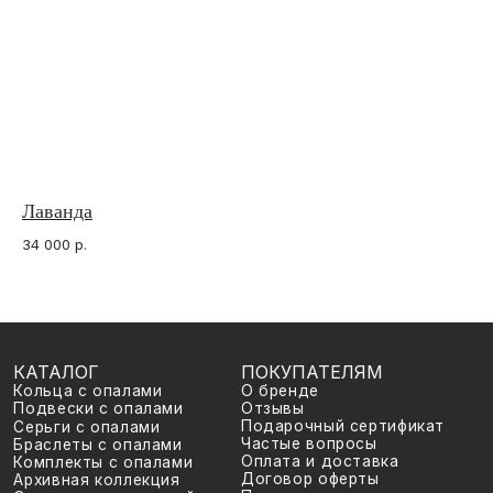
КАТАЛОГ
ПОКУПАТЕЛЯМ
О бренде
Кольца с опалами
Отзывы
Подвески с опалами
Подарочный сертификат
Серьги с опалами
Частые вопросы
Браслеты с опалами
Оплата и доставка
Комплекты с опалами
Договор оферты
Архивная коллекция
Правила
Опалы для украшений
индивидуального заказа
на заказ
КОНТАКТЫ
ИП Анна Жердер
WhatsApp*
Сергеевна
Telegram
ИНН 773131935590
Instagram*
ОГРНИП 326774600060189
Лаванда
Пр
*Принадлежит Meta, признан
venavi.jewelry@gmail.com
экстремисской организацией
©
2026
venavi
34 000
р.
42
Политика конфиденциальности
Не
Разработка сайта