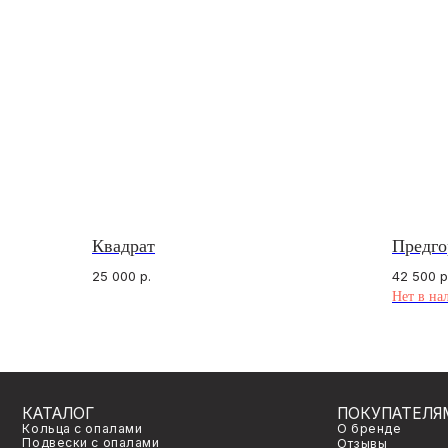
Квадрат
Предго
КАТАЛОГ
ПОКУПАТЕЛЯМ
25 000
р.
42 500
р
Кольца с опалами
О бренде
Нет в на
Подвески с опалами
Отзывы
Серьги с опалами
Подарочный сертификат
Браслеты с опалами
Частые вопросы
Комплекты с опалами
Оплата и доставка
Архивная коллекция
Договор оферты
Опалы для украшений на заказ
Правила индивидуально
©
2026
venavi
Политика конфиденциал