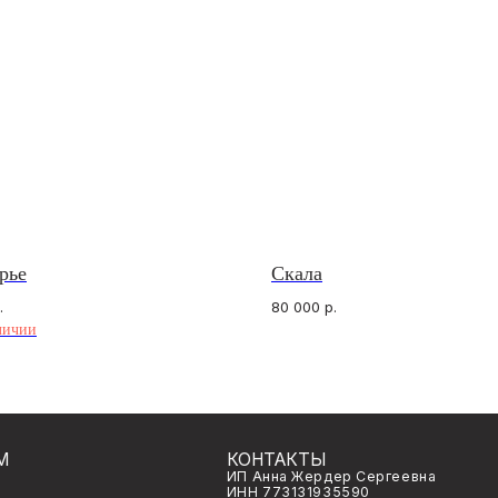
рье
Скала
КОНТАКТЫ
МЫ 
.
80 000
р.
ИП Анна Жердер Сергеевна
What
личии
ИНН 773131935590
Tele
ОГРНИП 326774600060189
Insta
venavi.jewelry@gmail.com
го заказа
ьности