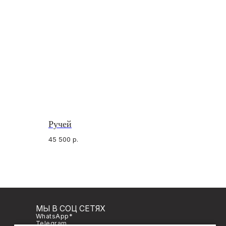
Ручей
В СОЦ СЕТЯХ
45 500
р.
sApp*
gram
gram*
Разработка сайта