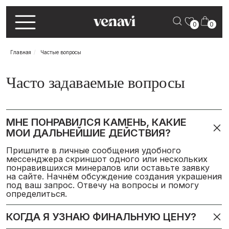
0
0
Главная
/
Частые вопросы
Часто задаваемые вопросы
МНЕ ПОНРАВИЛСЯ КАМЕНЬ, КАКИЕ
МОИ ДАЛЬНЕЙШИЕ ДЕЙСТВИЯ?
Пришлите в личные сообщения удобного
мессенджера скриншот одного или нескольких
понравившихся минералов или оставьте заявку
на сайте. Начнём обсуждение создания украшения
под ваш запрос. Отвечу на вопросы и помогу
определиться.
КОГДА Я УЗНАЮ ФИНАЛЬНУЮ ЦЕНУ?
Практически сразу после выбора камня, если
КОГДА ОПЛАЧИВАТЬ?
украшение в серебре. Исключение — изделия
со сложным дизайном или очень массивные.
Оплата по факту изготовления. Всегда есть риск
КАКОЙ БУДЕТ ДИЗАЙН?
повреждения камня и я его беру на себя.
Возможен перевод в разной валюте.
Сначала вы озвучиваете пожелания, а я задаю