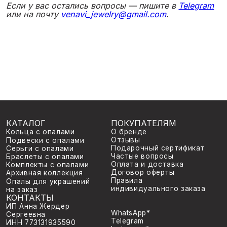
КАТАЛОГ
ПОКУПАТЕЛЯМ
О бренде
Кольца с опалами
Отзывы
Подвески с опалами
Подарочный сертификат
Серьги с опалами
Частые вопросы
Браслеты с опалами
Оплата и доставка
Комплекты с опалами
Договор оферты
Архивная коллекция
Правила
Опалы для украшений
индивидуального заказа
на заказ
КОНТАКТЫ
ИП Анна Жердер
WhatsApp*
Сергеевна
Telegram
ИНН 773131935590
Instagram*
ОГРНИП 326774600060189
*Принадлежит Meta, признан
venavi.jewelry@gmail.com
экстремисской организацией
©
2026
venavi
Политика конфиденциальности
Разработка сайта