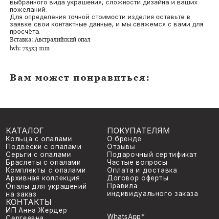
выбранного вида украшения, сложности дизайна и ваших
пожеланий.
Для определения точной стоимости изделия оставьте в
КАТАЛОГ
ПОКУПАТЕЛЯМ
заявке свои контактные данные, и мы свяжемся с вами для
О бренде
Кольца с опалами
просчёта.
Отзывы
Подвески с опалами
Подарочный сертификат
Серьги с опалами
Вставка: Австралийский опал
Частые вопросы
Браслеты с опалами
lwh: 7x5x3 mm
Оплата и доставка
Комплекты с опалами
Договор оферты
Архивная коллекция
Правила
Опалы для украшений
индивидуального заказа
на заказ
КОНТАКТЫ
Вам может понравиться:
ИП Анна Жердер
WhatsApp*
Сергеевна
Telegram
ИНН 773131935590
Instagram*
ОГРНИП 326774600060189
*Принадлежит Meta, признан
venavi.jewelry@gmail.com
экстремисской организацией
©
2026
venavi
Политика конфиденциальности
Разработка сайта