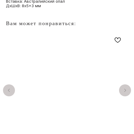
Вставка: Австралийский опал
ДxШxВ: 8x5x3 мм
Вам может понравиться:
КАТАЛОГ
ПОКУПАТЕЛЯМ
О бренде
Кольца с опалами
Отзывы
Подвески с опалами
Подарочный сертификат
Серьги с опалами
Частые вопросы
Браслеты с опалами
Оплата и доставка
Комплекты с опалами
Договор оферты
Архивная коллекция
Правила
Опалы для украшений
индивидуального заказа
на заказ
КОНТАКТЫ
ИП Анна Жердер
WhatsApp*
Сергеевна
Telegram
ИНН 773131935590
Instagram*
ОГРНИП 326774600060189