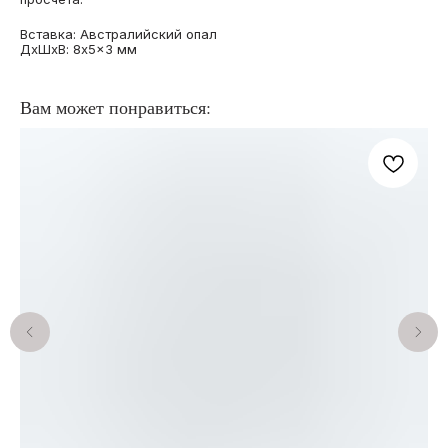
Вставка: Австралийский опал
ДxШxВ: 8x5x3 мм
Вам может понравиться:
КАТАЛОГ
ПОКУПАТЕЛЯМ
О бренде
Кольца с опалами
Отзывы
Подвески с опалами
Подарочный сертификат
Серьги с опалами
Частые вопросы
Браслеты с опалами
Оплата и доставка
Комплекты с опалами
Договор оферты
Архивная коллекция
Правила
Опалы для украшений
индивидуального заказа
на заказ
КОНТАКТЫ
ИП Анна Жердер
WhatsApp*
Сергеевна
Telegram