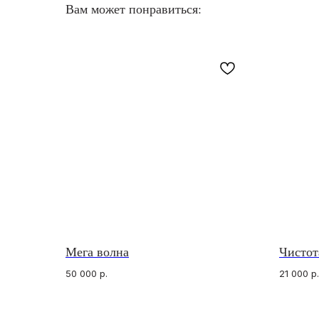
Вам может понравиться:
Мега волна
Чистот
КАТАЛОГ
ПОКУПАТЕЛЯМ
Кольца с опалами
О бренде
Подвески с опалами
Отзывы
50 000
р.
21 000
р.
Серьги с опалами
Подарочный сертификат
Браслеты с опалами
Частые вопросы
Комплекты с опалами
Оплата и доставка
Архивная коллекция
Договор оферты
Опалы для украшений на заказ
Правила индивидуально