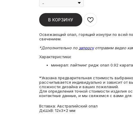
В КОРЗИНУ
Освежающий опал, горящий изнутри по всей п
свечением.
*Дополнительно по
запросу
отправим видео кам
Характеристики:
минерал: лайтнинг ридж опал 0.92 карата
*Указана предварительная стоимость выбранног
рассчитывается индивидуально и зависит от в
сложности дизайна и ваших пожеланий.
Для определения точной стоимости изделия ос
контактные данные, и мы свяжемся с вами для 
Вставка: Австралийский опал
ДxШxВ: 12x3x2 мм