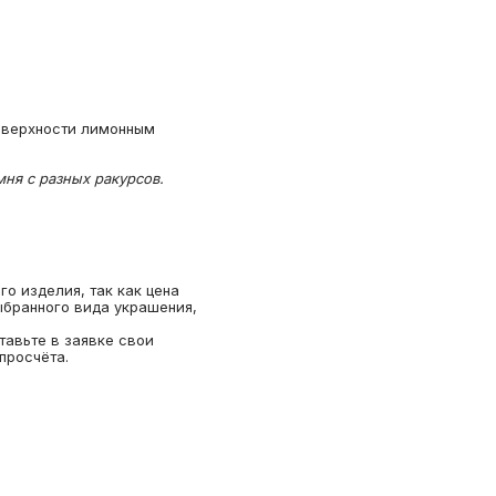
оверхности лимонным
ня с разных ракурсов.
о изделия, так как цена
ыбранного вида украшения,
тавьте в заявке свои
просчёта.