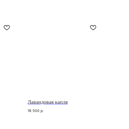
Лавандовая капля
В СОЦ СЕТЯХ
sApp*
gram
18 500
р.
gram*