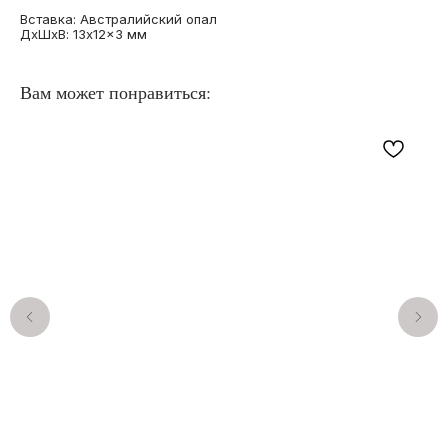
Вставка: Австралийский опал
ДxШxВ: 13x12x3 мм
Вам может понравиться:
КАТАЛОГ
ПОКУПАТЕЛЯМ
О бренде
Кольца с опалами
Отзывы
Подвески с опалами
Подарочный сертификат
Серьги с опалами
Частые вопросы
Браслеты с опалами
Оплата и доставка
Комплекты с опалами
Договор оферты
Архивная коллекция
Правила
Опалы для украшений
индивидуального заказа
на заказ
КОНТАКТЫ
ИП Анна Жердер
WhatsApp*
Сергеевна
Telegram
ИНН 773131935590