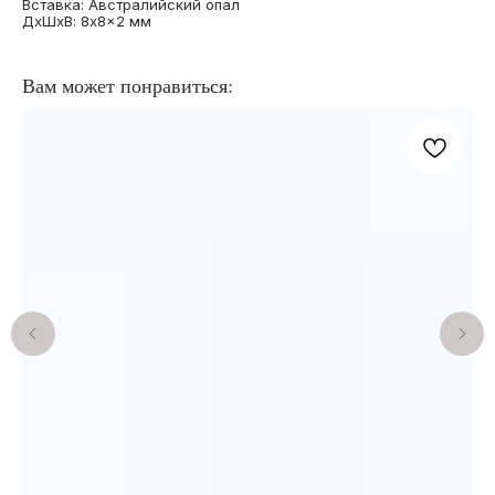
Вставка: Австралийский опал
ДxШxВ: 8x8x2 мм
Вам может понравиться:
КАТАЛОГ
ПОКУПАТЕЛЯМ
О бренде
Кольца с опалами
Отзывы
Подвески с опалами
Подарочный сертификат
Серьги с опалами
Частые вопросы
Браслеты с опалами
Оплата и доставка
Комплекты с опалами
Договор оферты
Архивная коллекция
Правила
Опалы для украшений
индивидуального заказа
на заказ
КОНТАКТЫ
ИП Анна Жердер
WhatsApp*
Сергеевна
Telegram
ИНН 773131935590
Instagram*
ОГРНИП 326774600060189