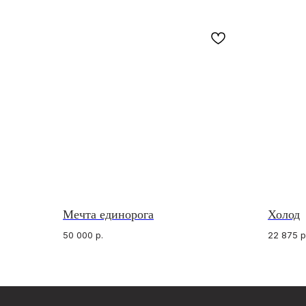
Мечта единорога
Холод
КАТАЛОГ
ПОКУПАТЕЛЯМ
Кольца с опалами
О бренде
Подвески с опалами
Отзывы
50 000
р.
22 875
р
Серьги с опалами
Подарочный сертификат
Браслеты с опалами
Частые вопросы
Комплекты с опалами
Оплата и доставка
Архивная коллекция
Договор оферты
Опалы для украшений на заказ
Правила индивидуально
©
2026
venavi
Политика конфиденциал