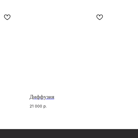
Диффузия
В СОЦ СЕТЯХ
sApp*
gram
21 000
р.
gram*
Разработка сайта