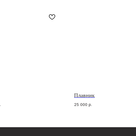
Плавник
КОНТАКТЫ
МЫ 
ИП Анна Жердер Сергеевна
What
ИНН 773131935590
Tele
.
25 000
р.
ОГРНИП 326774600060189
Insta
venavi.jewelry@gmail.com
го заказа
ьности