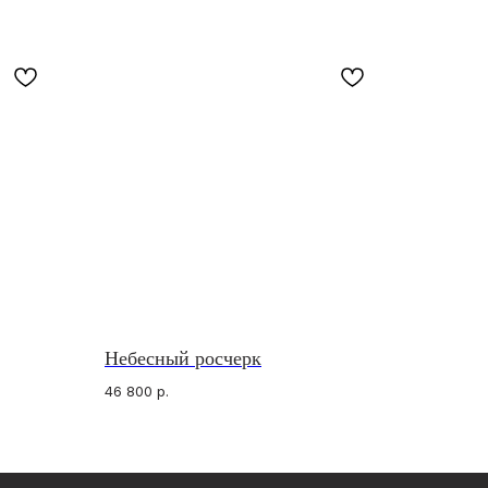
Небесный росчерк
В СОЦ СЕТЯХ
sApp*
gram
46 800
р.
gram*
Разработка сайта