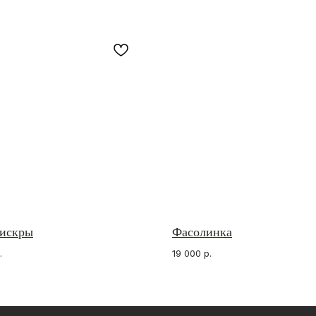
 искры
Фасолинка
КОНТАКТЫ
МЫ 
ИП Анна Жердер Сергеевна
What
ИНН 773131935590
Tele
.
19 000
р.
ОГРНИП 326774600060189
Insta
venavi.jewelry@gmail.com
го заказа
ьности