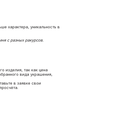
ьше характера, уникальность в
ня с разных ракурсов.
о изделия, так как цена
ыбранного вида украшения,
тавьте в заявке свои
просчёта.