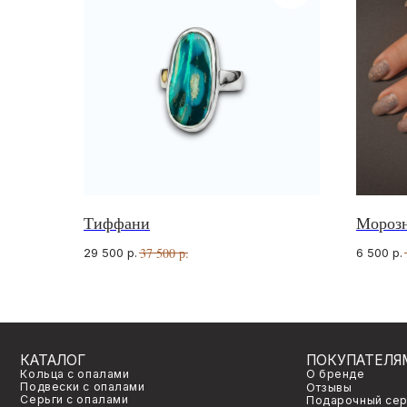
Тиффани
Морозн
КАТАЛОГ
ПОКУПАТЕЛЯМ
Кольца с опалами
О бренде
37 500
р.
29 500
р.
6 500
р.
Подвески с опалами
Отзывы
Серьги с опалами
Подарочный сертификат
Браслеты с опалами
Частые вопросы
Комплекты с опалами
Оплата и доставка
Архивная коллекция
Договор оферты
Опалы для украшений на заказ
Правила индивидуально
©
2026
venavi
Политика конфиденциал