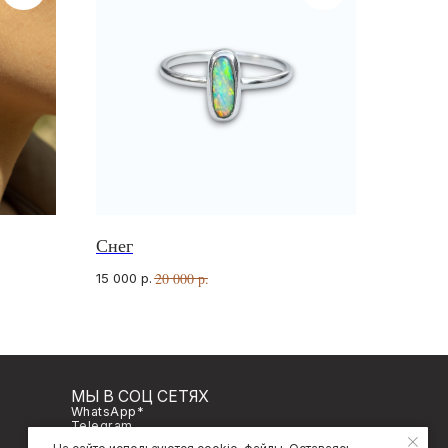
Снег
В СОЦ СЕТЯХ
sApp*
20 000
р.
15 000
р.
gram
gram*
Разработка сайта