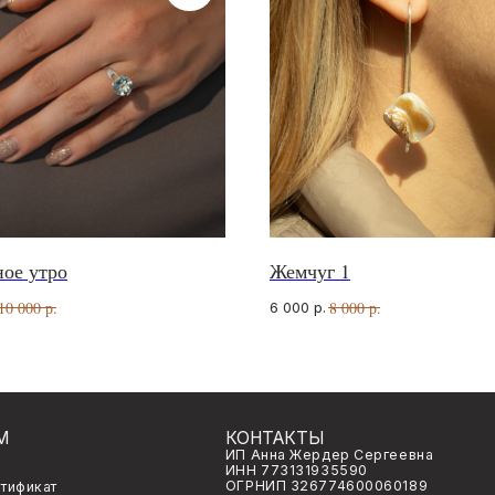
ое утро
Жемчуг 1
КОНТАКТЫ
МЫ 
ИП Анна Жердер Сергеевна
What
10 000
р.
8 000
р.
6 000
р.
ИНН 773131935590
Tele
ОГРНИП 326774600060189
Insta
venavi.jewelry@gmail.com
го заказа
ьности