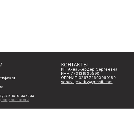
КОНТАКТЫ
МЫ 
ИП Анна Жердер Сергеевна
What
ИНН 773131935590
Tele
ОГРНИП 326774600060189
Insta
venavi.jewelry@gmail.com
го заказа
ьности