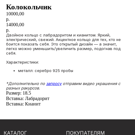
Колокольчик
10000,00
р.
14000,00
р.
Двойное кольцо с лабрадоритом и кианитом. Яркий,
электрический, свежий. Акцентное кольцо для тех, кто не
боится показать себя. Это открытый дизайн — а значит,
легко можно уменьшить/увеличить размер, подогнав под
себя.
Характеристики:
металл: серебро 925 пробы
КАТАЛОГ
ПОКУПАТЕЛЯМ
*Дополнительно по
запросу
отправим видео украшения с
О бренде
Кольца с опалами
разных ракурсов.
Отзывы
Подвески с опалами
Подарочный сертификат
Размер: 18.5
Серьги с опалами
Частые вопросы
Браслеты с опалами
Вставка: Лабрадорит
Оплата и доставка
Комплекты с опалами
Вставка: Кианит
Договор оферты
Архивная коллекция
Правила
Опалы для украшений
индивидуального заказа
на заказ
КОНТАКТЫ
ИП Анна Жердер
WhatsApp*
Сергеевна
Telegram
ИНН 773131935590
Instagram*
ОГРНИП 326774600060189
*Принадлежит Meta, признан