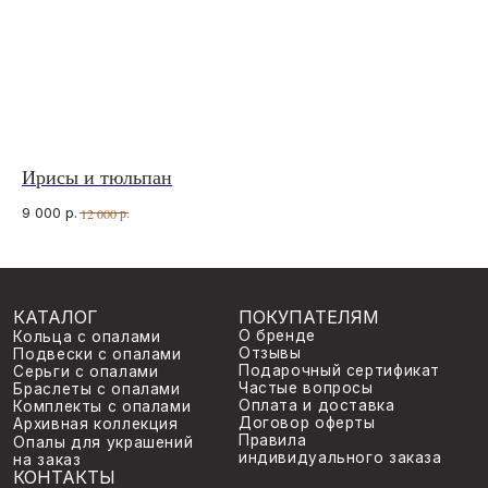
Подарочный сертификат
Серьги с опалами
Частые вопросы
Браслеты с опалами
Оплата и доставка
Комплекты с опалами
Договор оферты
Архивная коллекция
Правила
Опалы для украшений
индивидуального заказа
на заказ
КОНТАКТЫ
ИП Анна Жердер
WhatsApp*
Сергеевна
Telegram
ИНН 773131935590
Instagram*
ОГРНИП 326774600060189
*Принадлежит Meta, признан
venavi.jewelry@gmail.com
Ирисы и тюльпан
Ра
экстремисской организацией
©
2026
venavi
Политика конфиденциальности
9 000
р.
8 
р.
12 000
Разработка сайта